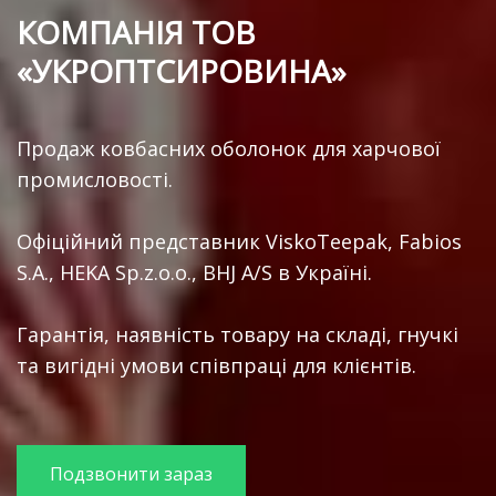
КОМПАНІЯ ТОВ
«УКРОПТСИРОВИНА»
Продаж ковбасних оболонок для харчової
промисловості.
Офіційний представник ViskoTeepak, Fabios
S.A., HEKA Sp.z.o.o., BHJ A/S в Україні.
Гарантія, наявність товару на складі, гнучкі
та вигідні умови співпраці для клієнтів.
Подзвонити зараз