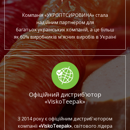
Компанія
«
УКРОПТСИРОВИНА
»
стала
надійним партнером для
багатьох українських компаній, а
це більш
як
60% виробників м'ясних виробів в
Україні
Офіційний дистриб'ютор
«ViskoTeepak»
З
2014 року є офіційним дистриб'ютором
компанії
«
ViskoTeepak
»
, світового лідера