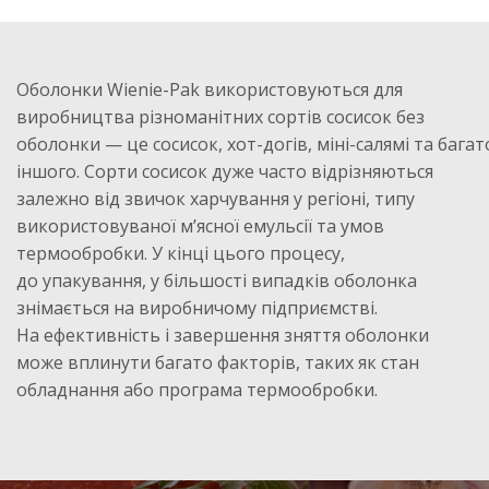
Оболонки Wienie-Pak
використовуються для
виробництва різноманітних сортів сосисок без
оболонки
—
це
сосисок,
хот-догів
,
міні-салямі
та
багат
іншого. Сорти сосисок дуже часто відрізняються
залежно від звичок харчування у
регіоні, типу
використовуваної м
’
ясної емульсії та
умов
термообробки. У
кінці цього процесу,
до
упакування, у
більшості випадків оболонка
знімається на
виробничому підприємстві.
На
ефективність і завершення зняття оболонки
може вплинути багато факторів, таких як
стан
обладнання або програма термообробки.