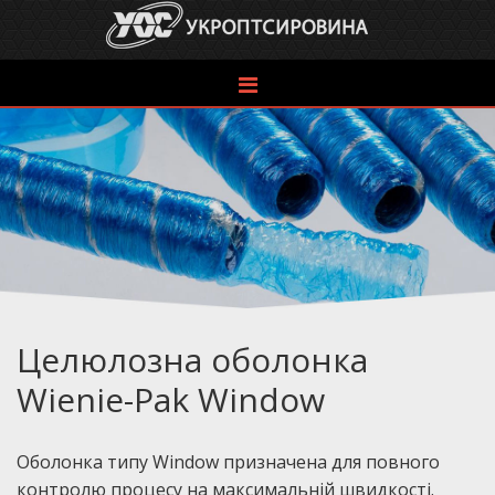
Refer
to
the
catalog
Целюлозна оболонка
Wienie-Pak Window
Оболонка типу Window призначена для повного
контролю процесу на максимальній швидкості.