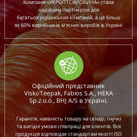
Компанія
«
УКРОПТСИРОВИНА
»
стала
надійним партнером для
багатьох українських компаній, а
це більш
як
60% виробників м'ясних виробів в
Україні
Офіційний представник
ViskoTeepak, Fabios S.A., HEKA
Sp.z.o.o., BHJ A/S в Україні.
Гарантія, наявність товару на складі, гнучкі
та вигідні умови співпраці для клієнтів.
Вся
продукція відповідає стандартам якості ISO